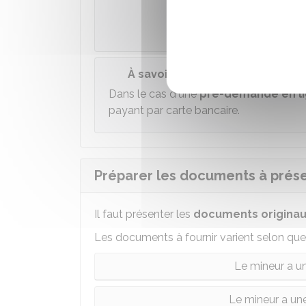
Ministè
À savoir
Dans le cas d'une
pré-demande en l
payant par carte bancaire.
Préparer les documents à prés
Il faut présenter les
documents
origina
Les documents à fournir varient selon que 
Le mineur a un
Le mineur a une