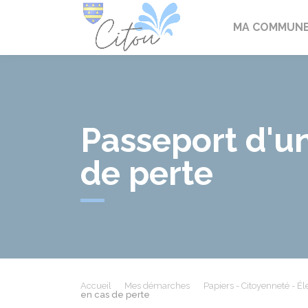
Citou
MA COMMUN
Passeport d'u
de perte
Accueil
Mes démarches
Papiers - Citoyenneté - Él
en cas de perte