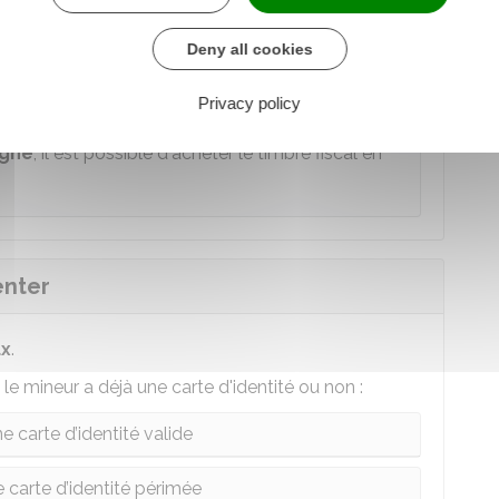
Deny all cookies
re chargé des finances
Privacy policy
igne
, il est possible d'acheter le timbre fiscal en
enter
ux
.
le mineur a déjà une carte d'identité ou non :
e carte d’identité valide
 carte d’identité périmée