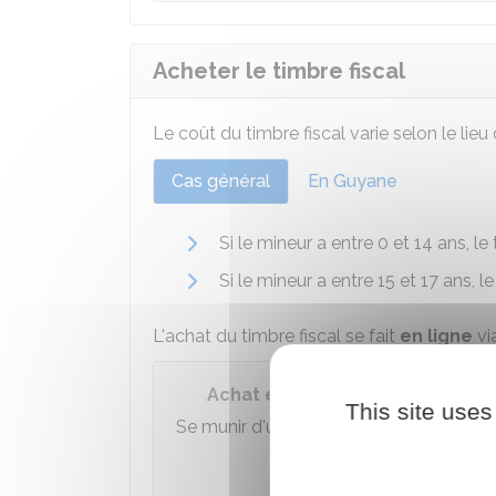
Acheter le timbre fiscal
Le coût du timbre fiscal varie selon le lieu
Cas général
En Guyane
Si le mineur a entre 0 et 14 ans, le
Si le mineur a entre 15 et 17 ans, l
L'achat du timbre fiscal se fait
en ligne
via
Achat en ligne du timbre fiscal 
This site uses
Se munir d'une carte bancaire.
Accéder