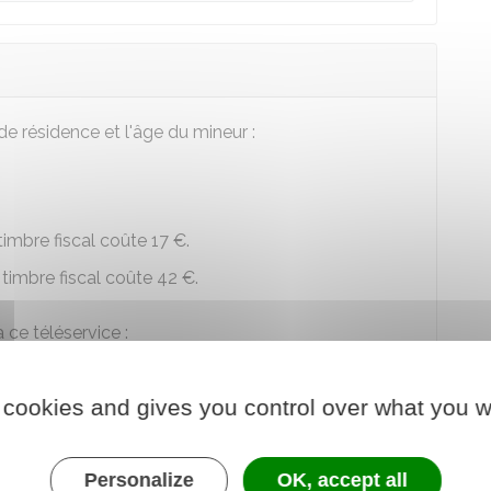
 de résidence et l'âge du mineur :
 timbre fiscal coûte
17 €
.
e timbre fiscal coûte
42 €
.
 ce téléservice :
- Passeport
 cookies and gives you control over what you w
Personalize
OK, accept all
 au service en ligne