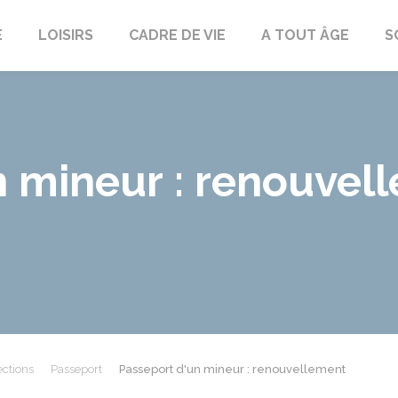
E
LOISIRS
CADRE DE VIE
A TOUT ÂGE
S
n mineur : renouvel
ections
Passeport
Passeport d'un mineur : renouvellement