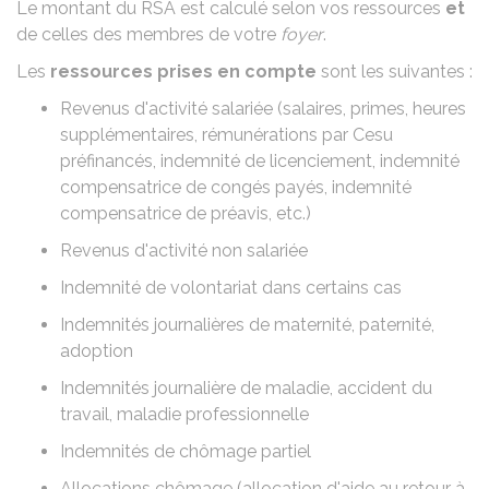
Le montant du
RSA
est calculé selon vos ressources
et
de celles des membres de votre
foyer
.
Les
ressources prises en compte
sont les suivantes :
Revenus d'activité salariée (
salaires
,
primes
,
heures
supplémentaires
, rémunérations par
Cesu
préfinancés,
indemnité de licenciement
,
indemnité
compensatrice de congés payés
,
indemnité
compensatrice de préavis
, etc.)
Revenus d'activité non salariée
Indemnité de volontariat dans
certains cas
Indemnités journalières de
maternité
,
paternité
,
adoption
Indemnités journalière de
maladie
,
accident du
travail
,
maladie professionnelle
Indemnités de chômage partiel
Allocations chômage (
allocation d'aide au retour à