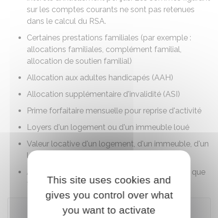
sur les comptes courants ne sont pas retenues
dans le calcul du RSA.
Certaines prestations familiales (par exemple :
allocations familiales
,
complément familial
,
allocation de soutien familial
)
Allocation aux adultes handicapés (AAH)
Allocation supplémentaire d'invalidité (ASI)
Prime forfaitaire mensuelle pour reprise d'activité
Loyers d'un logement ou d'un immeuble loué
Valeur locative d'un logement, d'un immeuble, d'un
local ou d'un terrain non loué
Allocation de l'aide sociale à l'enfance en tant que
This site uses cookies and
tiers digne de confiance
gives you control over what
you want to activate
À noter