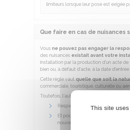
limiteurs lorsque leur pose est exigée pa
Que faire en cas de nuisances 
Vous
ne pouvez pas engager la respons
des nuisances
existait avant votre insta
installation par la production d'un acte d
bien ou, à défaut d'acte, à la date d'entré
Cette règle vaut
quelle que soit la natur
commerciale, touristique, culturelle ou aér
Toutefois, l'auteur des nuisances
doit né
Respecter la législation en vigueu
This site uses
Et poursuivre son activité dans l
nouvelles qui ne sont pas à l'orig