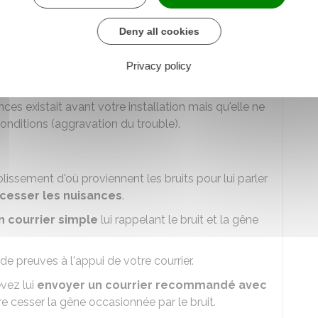
taines démarches
:
Deny all cookies
es n'existait pas avant votre installation
 pas la législation en vigueur (respect du niveau
Privacy policy
sances existait avant votre installation mais qu'elle ne
nditions (aggravation du trouble).
ablissement d'où proviennent les bruits pour lui parler
 cesser les nuisances
.
n courrier simple
lui rappelant le bruit et la gêne
 preuves à l'appui de votre courrier.
evez lui
envoyer un courrier recommandé avec
 cesser la gêne occasionnée par le bruit.