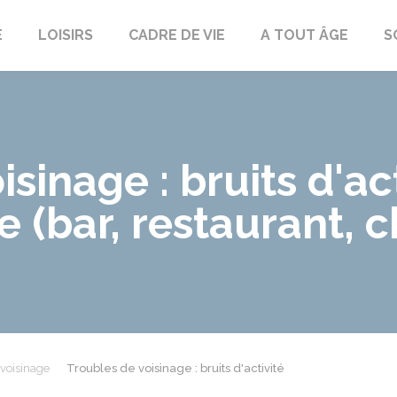
E
LOISIRS
CADRE DE VIE
A TOUT ÂGE
S
sinage : bruits d'ac
 (bar, restaurant, ch
 voisinage
Troubles de voisinage : bruits d'activité