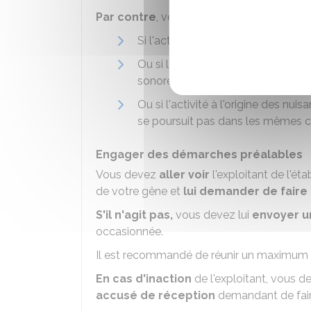
Par contre
, vous
pouvez engager cer
Si l'activité à l'origine des nuisanc
Ou si l'auteur du bruit ne respecte
sonore...)
Ou si l'activité à l'origine des nui
se poursuit pas dans les mêmes co
Engager des démarches préalables
Vous devez
aller voir
l'exploitant de l'ét
de votre gêne et
lui demander de faire
S'il n'agit pas,
vous devez lui
envoyer u
occasionnée.
Il est recommandé de réunir un maximum de
En cas d'inaction
de l'exploitant, vous d
accusé de réception
demandant de faire