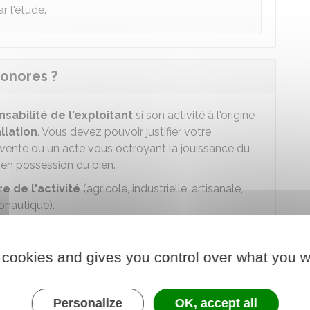
r l'étude.
sonores ?
abilité de l'exploitant
si son activité à l'origine
llation
. Vous devez pouvoir justifier votre
e vente ou un acte vous octroyant la jouissance du
e en possession du bien.
e de l'activité
(agricole, industrielle, artisanale,
onautique).
anmoins obligatoirement
:
r
 cookies and gives you control over what you w
es mêmes conditions ou dans des conditions
ine d'une aggravation du trouble anormal.
Personalize
OK, accept all