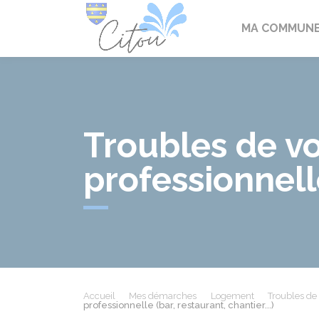
Citou
MA COMMUN
Troubles de voi
professionnelle
Accueil
Mes démarches
Logement
Troubles de
professionnelle (bar, restaurant, chantier...)