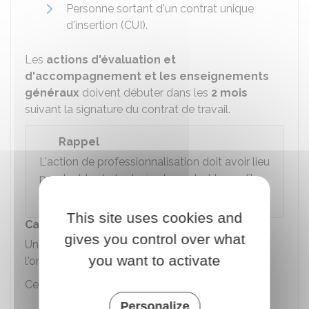
Personne sortant d'un contrat unique
d'insertion (CUI).
Les
actions d'évaluation et
d'accompagnement et les enseignements
généraux
doivent débuter dans les
2 mois
suivant la signature du contrat de travail.
Rappel
L'action de professionnalisation doit avoir lieu
pendant toute la durée du contrat lorsqu'il
est à durée déterminée (CDD).
This site uses cookies and
Carte nationale des métiers
gives you control over what
Une
carte nationale des métiers
est délivrée par
you want to activate
l'organisme ou le service chargé de la formation.
Cette carte peut donner les avantages suivants :
Personalize
Accès aux restaurants et hébergements