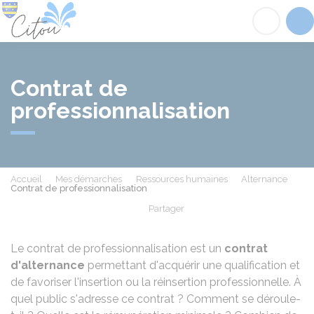
Citou
Acc
Contrat de
professionnalisation
Accueil
Mes démarches
Ressources humaines
Alternance
Contrat de professionnalisation
Partager
Partager sur Facebook
Partager sur X - Twit
Partager sur
Par
Le contrat de professionnalisation est un
contrat
d'alternance
permettant d'acquérir une qualification et
de favoriser l'insertion ou la réinsertion professionnelle. À
quel public s'adresse ce contrat ? Comment se déroule-