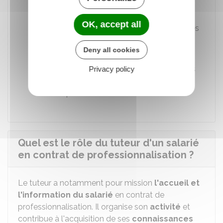
universitaires
OK, accept all
Bénéfice de réductions pour des activités
de loisirs et sportives (sport, cinéma,
Deny all cookies
théâtre, etc.)
Bénéfice de tarifs réduits et préférentiels
Privacy policy
accordés aux étudiants dans les
transports.
Quel est le rôle du tuteur d'un salarié
en contrat de professionnalisation ?
Le tuteur a notamment pour mission
l'accueil et
l'information du salarié
en contrat de
professionnalisation. Il organise son
activité
et
contribue à l'acquisition de ses
connaissances