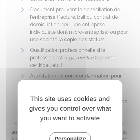
Document prouvant la
domiciliation de
l'entreprise
(facture, bail ou contrat de
domiciliation pour une entreprise
individuelle dont micro-entreprise) ou
pour
une société la copie des statuts
Qualification professionnelle si la
profession est
réglementée
(diplôme,
certificat, etc.)
Attestation de non-condamnation pour
exercer le métier d'artisan ou de
commerçant
This site uses cookies and
Attestation de filiation
(état civil, extrait de
gives you control over what
naissance, livret de famille)
you want to activate
Le Guichet des formalités des entreprises envoie
au déclarant un
accusé de réception
du dossier.
Personalize
S'il manque un document, il est informé et dispose