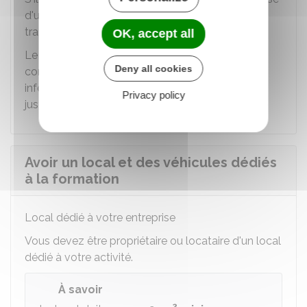
d'un
délai de 15 jours
renouvelable 1 fois pour
transmettre la
pièce justificative manquante
.
OK, accept all
Le Guichet des formalités des entreprises
Deny all cookies
conserve 3 ans maximum ces données (les
informations dans la déclaration et les pièces
Privacy policy
justificatives fournies).
Avoir un local et des véhicules dédiés
à la formation
Local dédié à votre entreprise
Vous devez être propriétaire ou locataire d'un local
dédié à votre activité.
À savoir
2