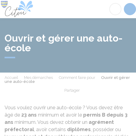
Citou
Acc
Ouvrir et gérer une auto-
école
Accueil
Mes démarches
Comment faire pour
Ouvrir et gérer
une auto-école
Partager
Partager sur Facebook
Partager sur X - Twit
Partager sur
Par
Vous voulez ouvrir une auto-école ? Vous devez être
âgé de
23 ans
minimum et avoir le
permis B depuis 3
ans
minimum. Vous devez obtenir un
agrément
préfectoral
, avoir certains
diplômes
, posséder ou